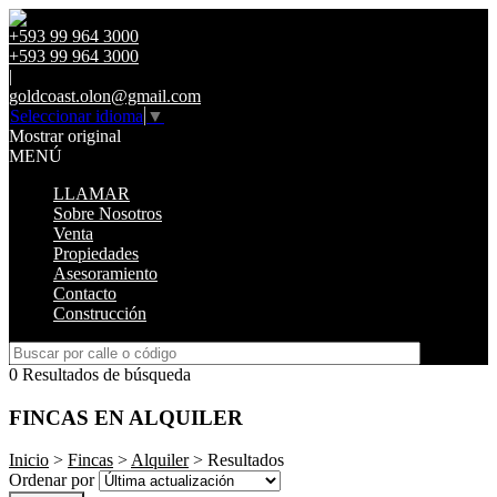
+593 99 964 3000
+593 99 964 3000
|
goldcoast.olon@gmail.com
Seleccionar idioma
▼
Mostrar original
MENÚ
LLAMAR
Sobre Nosotros
Venta
Propiedades
Asesoramiento
Contacto
Construcción
0 Resultados de búsqueda
FINCAS EN ALQUILER
Inicio
>
Fincas
>
Alquiler
> Resultados
Ordenar por