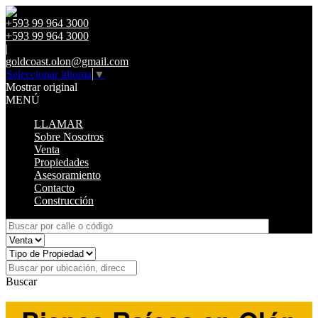
+593 99 964 3000
+593 99 964 3000
|
goldcoast.olon@gmail.com
Seleccionar idioma
▼
Mostrar original
MENÚ
LLAMAR
Sobre Nosotros
Venta
Propiedades
Asesoramiento
Contacto
Construcción
Buscar