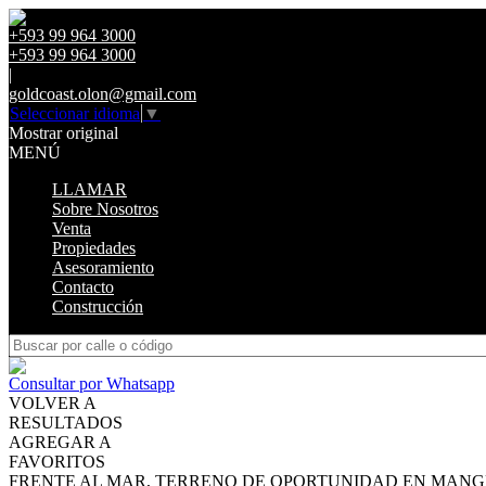
+593 99 964 3000
+593 99 964 3000
|
goldcoast.olon@gmail.com
Seleccionar idioma
▼
Mostrar original
MENÚ
LLAMAR
Sobre Nosotros
Venta
Propiedades
Asesoramiento
Contacto
Construcción
Consultar por Whatsapp
VOLVER A
RESULTADOS
AGREGAR A
FAVORITOS
FRENTE AL MAR, TERRENO DE OPORTUNIDAD EN MAN