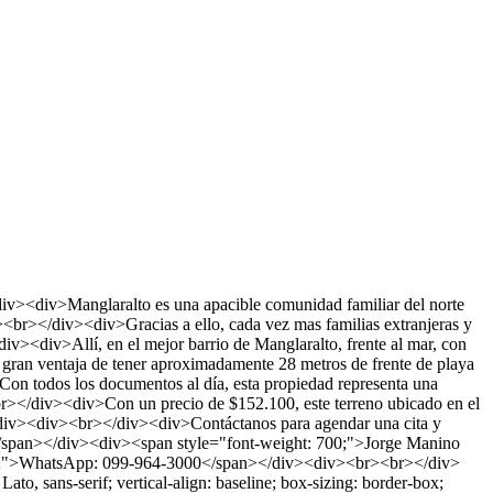
>Manglaralto es una apacible comunidad familiar del norte
<br></div><div>Gracias a ello, cada vez mas familias extranjeras y
><div>Allí, en el mejor barrio de Manglaralto, frente al mar, con
 gran ventaja de tener aproximadamente 28 metros de frente de playa
n todos los documentos al día, esta propiedad representa una
r></div><div>Con un precio de $152.100, este terreno ubicado en el
r></div><div><br></div><div>Contáctanos para agendar una cita y
></span></div><div><span style="font-weight: 700;">Jorge Manino
700;">WhatsApp: 099-964-3000</span></div><div><br><br></div>
to, sans-serif; vertical-align: baseline; box-sizing: border-box;