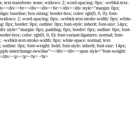
: 0px; text-transform: none; widows: 2; word-spacing: 0px; -webkit-text-
<br></div><div><br></div><div><br></div><div style="margin: 0px;
ign: baseline; box-sizing: border-box; color: rgb(0, 0, 0); font-
ne; widows: 2; word-spacing: 0px; -webkit-text-stroke-width: 0px; white-
g: 0px; border: 0px; outline: 0px; font-style: inherit; font-size: 14px;
iv style="margin: 0px; padding: 0px; border: 0px; outline: 0px; font-
rder-box; color: rgb(0, 0, 0); font-variant-ligatures: normal; font-
x; -webkit-text-stroke-width: 0px; white-space: normal; text-
 outline: 0px; font-weight: bold; font-style: inherit; font-size: 14px;
="Apple-interchange-newline"></div><div><span style="font-weight:
n></div><p></p><br> <br>