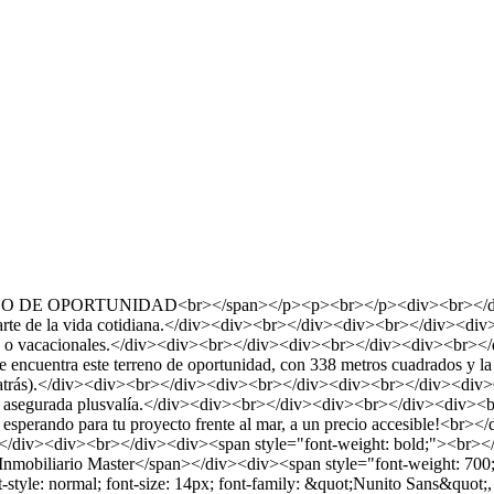
 DE OPORTUNIDAD<br></span></p><p><br></p><div><br></div><div
 parte de la vida cotidiana.</div><div><br></div><div><br></div><div>
es o vacacionales.</div><div><br></div><div><br></div><div><br></div
e encuentra este terreno de oportunidad, con 338 metros cuadrados y la
a atrás).</div><div><br></div><div><br></div><div><br></div><div>Co
r su asegurada plusvalía.</div><div><br></div><div><br></div><div><b
as esperando para tu proyecto frente al mar, a un precio accesible!<b
lor!</div><div><br></div><div><span style="font-weight: bold;"><br
 Inmobiliario Master</span></div><div><span style="font-weight: 
-style: normal; font-size: 14px; font-family: &quot;Nunito Sans&quot;, La