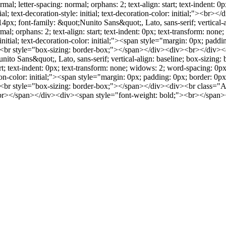
normal; letter-spacing: normal; orphans: 2; text-align: start; text-indent
tial; text-decoration-style: initial; text-decoration-color: initial;">
14px; font-family: &quot;Nunito Sans&quot;, Lato, sans-serif; vertical-al
ormal; orphans: 2; text-align: start; text-indent: 0px; text-transform: no
 initial; text-decoration-color: initial;"><span style="margin: 0px; paddin
x;"><br style="box-sizing: border-box;"></span></div><div><br></div><d
ito Sans&quot;, Lato, sans-serif; vertical-align: baseline; box-sizing: bo
tart; text-indent: 0px; text-transform: none; widows: 2; word-spacing: 0p
ation-color: initial;"><span style="margin: 0px; padding: 0px; border: 0px;
box;"><br style="box-sizing: border-box;"></span></div><div><br class
<br></span></div><div><span style="font-weight: bold;"><br></spa