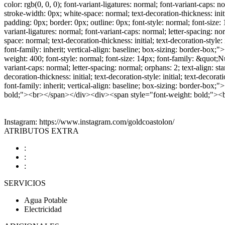
color: rgb(0, 0, 0); font-variant-ligatures: normal; font-variant-caps: 
stroke-width: 0px; white-space: normal; text-decoration-thickness: ini
padding: 0px; border: 0px; outline: 0px; font-style: normal; font-size: 
variant-ligatures: normal; font-variant-caps: normal; letter-spacing: n
space: normal; text-decoration-thickness: initial; text-decoration-style:
font-family: inherit; vertical-align: baseline; box-sizing: border-bo
weight: 400; font-style: normal; font-size: 14px; font-family: &quot;Nun
variant-caps: normal; letter-spacing: normal; orphans: 2; text-align: s
decoration-thickness: initial; text-decoration-style: initial; text-decor
font-family: inherit; vertical-align: baseline; box-sizing: border-
bold;"><br></span></div><div><span style="font-weight: bold;">
Instagram: https://www.instagram.com/goldcoastolon/
ATRIBUTOS EXTRA
:
:
:
SERVICIOS
Agua Potable
Electricidad