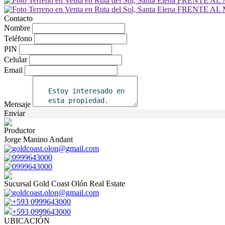
Contacto
Nombre
Teléfono
PIN
Celular
Email
Mensaje
Enviar
Productor
Jorge Manino Andant
goldcoast.olon@gmail.com
0999643000
0999643000
Sucursal Gold Coast Olón Real Estate
goldcoast.olon@gmail.com
+593 0999643000
+593 0999643000
UBICACIÓN