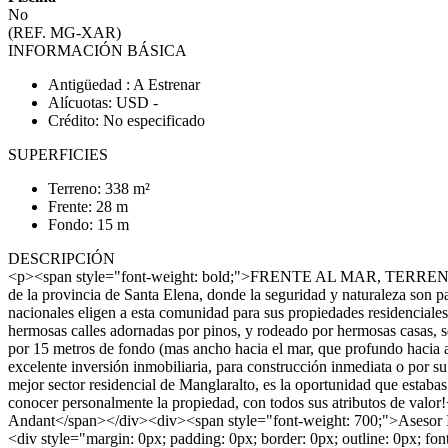
No
(REF. MG-XAR)
INFORMACIÓN BÁSICA
Antigüedad : A Estrenar
Alícuotas: USD -
Crédito: No especificado
SUPERFICIES
Terreno: 338 m²
Frente: 28 m
Fondo: 15 m
DESCRIPCIÓN
<p><span style="font-weight: bold;">FRENTE AL MAR, TERRENO
de la provincia de Santa Elena, donde la seguridad y naturaleza son
nacionales eligen a esta comunidad para sus propiedades residencial
hermosas calles adornadas por pinos, y rodeado por hermosas casas, s
por 15 metros de fondo (mas ancho hacia el mar, que profundo haci
excelente inversión inmobiliaria, para construcción inmediata o po
mejor sector residencial de Manglaralto, es la oportunidad que estab
conocer personalmente la propiedad, con todos sus atributos de va
Andant</span></div><div><span style="font-weight: 700;">Asesor
<div style="margin: 0px; padding: 0px; border: 0px; outline: 0px; font